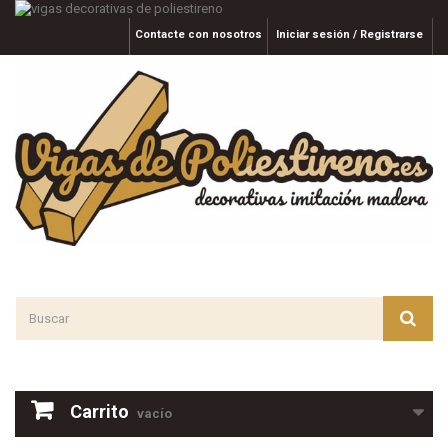
Contacte con nosotros
Iniciar sesión / Registrarse
Carrito
vacío