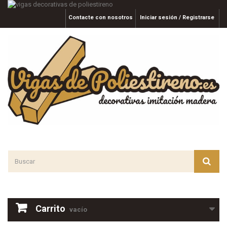
Contacte con nosotros
Iniciar sesión / Registrarse
Carrito
vacío