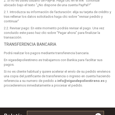
2. Si no es usted usuario de PayPal: Haga clic en el link "continuar"
ubicado bajo el texto "¿No dispone de una cuenta PayPal?"
2.1. Introduzca su información de facturación: elija su tarjeta de crédito y
tras rellenar los datos solicitados haga clic sobre "revisar pedido y
continuar"
2.2. Revisar pago: En este momento podrás revisar el pago. Una vez
concluido este paso haz clic sobre "Pagar ahora" para finalizar la
transacción.
TRANSFERENCIA BANCARIA
Podrá realizar los pagos mediante transferencia bancaria.
En vigasdepoliestireno.es trabajamos con Bankia para facilitar sus
pagos.
Si no es cliente habitual y quiere acelerar el envío de su pedido envíenos
una copia del justificante de transferencia o ingreso en cuenta haciendo
referencia a su numero de pedido a
info@vigasdepoliestireno.es
y
procederemos inmediatamente a procesar el pedido.