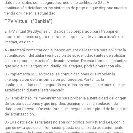
datos sensibles son aseguradas mediante certificado SSL. A
continuación detallamos los sistemas de pago de que dispone nuestra
tienda on-line en la actualidad.
TPV Virtual ("Bankia")
El TPV virtual (RedSys) es un dispositivo preparado para trabajar en
modo totalmente seguro dentro de la operativa de ventas a través de
Internet, es decir:
A.- Intentará contactar con el banco emisor de la tarjeta para solicitar la
autenticación del titular (verificación de su identidad) antes de solicitar
la correspondiente petición de autorización. De esta forma se garantiza
que solo el titular genuino, dueño de la tarjeta, podrá operar con ella.
B.- Implementa SSL en todas las comunicaciones que impiden la
interceptación de la información por terceros. Por tanto, la
confidencialidad está asegurada en todas las comunicaciones que se
establezcan durante la transacción.
C.- También habilita mecanismos para probar la autenticidad del origen
de las transacciones y que impiden, asimismo, la manipulación de
datos por terceros. De esta forma se asegura la integridad de los datos
de la transacción.
D.- Los datos de las tarjetas no son conocidos por ketienda.es, con lo
que se evita que esta información pueda ser utilizada posteriormente
por terceros de forma fraudulenta. (La mejor manera de salvaguardar