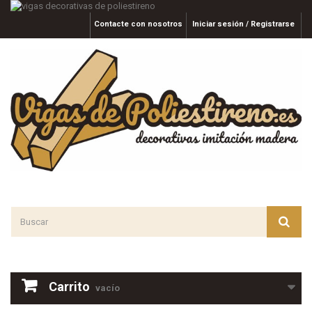
Contacte con nosotros
Iniciar sesión / Registrarse
Carrito
vacío