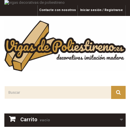
Contacte con nosotros
Iniciar sesión / Registrarse
Carrito
vacío