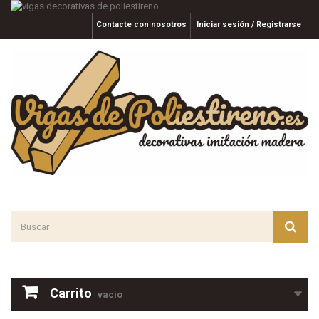
Contacte con nosotros
Iniciar sesión / Registrarse
Carrito
vacío