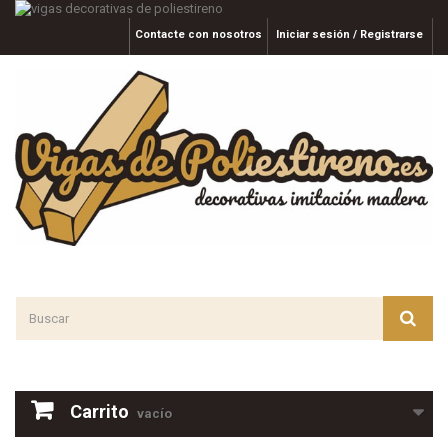
Contacte con nosotros
Iniciar sesión / Registrarse
Carrito
vacío